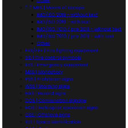
Other


MES | Means of escape
IMO/ISO 2019 - without text
IMO/ISO 2019 - with text
IMO/ISO 7010 / pre 2019 - without text
IMO/ISO 7010 / pre 2019 - with text
Other
FES/FFE | Fire fighting equipment
SIS | Fire control symbols
EES | Emergency equipment
MSS | Mandatory
PSS | Prohibition signs
WSS | Warning signs
HAS | Hazard signs
COS | Combination signage
HOS | Helicopter operation signs
OSS | Offshore signs
SID | Space identification