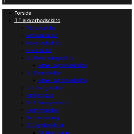

Forside


Sikkerhedsskilte
Påbudsskilte
Forbudsskilte
Advarselsskilte
ATEX skilte


Henvisningsskilte
Fane- og Vinkelskilte


Brandskilte
Fane- og Vinkelskilte
Landbrugsskilte
Farligt gods
GHS Faresymboler
Hjelmmærker
Rørmarkering


Symbolskilte
CE Mærkning