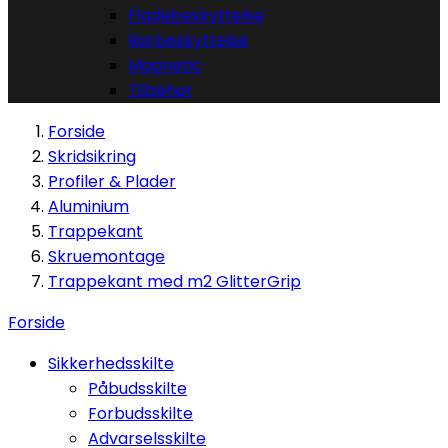
Fladebeskyttelse
Rørbeskyttelse
Magnetic
Tilbehør
Forside
Skridsikring
Profiler & Plader
Aluminium
Trappekant
Skruemontage
Trappekant med m2 GlitterGrip
Forside
Sikkerhedsskilte
Påbudsskilte
Forbudsskilte
Advarselsskilte