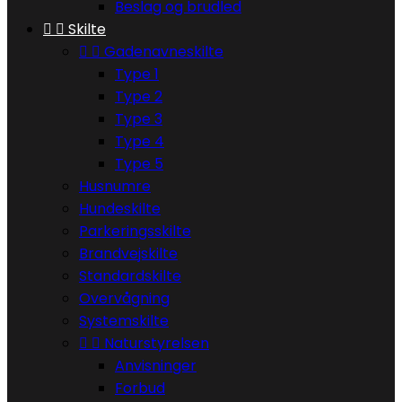
Beslag og brudled


Skilte


Gadenavneskilte
Type 1
Type 2
Type 3
Type 4
Type 5
Husnumre
Hundeskilte
Parkeringsskilte
Brandvejskilte
Standardskilte
Overvågning
Systemskilte


Naturstyrelsen
Anvisninger
Forbud