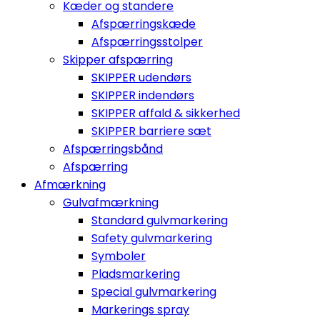
Kæder og standere
Afspærringskæde
Afspærringsstolper
Skipper afspærring
SKIPPER udendørs
SKIPPER indendørs
SKIPPER affald & sikkerhed
SKIPPER barriere sæt
Afspærringsbånd
Afspærring
Afmærkning
Gulvafmærkning
Standard gulvmarkering
Safety gulvmarkering
Symboler
Pladsmarkering
Special gulvmarkering
Markerings spray