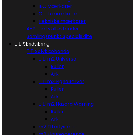
IEC Mærkater
Gods mærkater
Tekniske mærkater
A-Board skiltestander
Samlingspunkt Specialskilte


Skridsikring


Selvklæbende


m2 Universal
Ruller
Ark


m2 Signalfarver
Ruller
Ark


m2 Hazard Warning
Ruller
Ark
m2 Efterlysende
m2 Flourescerende