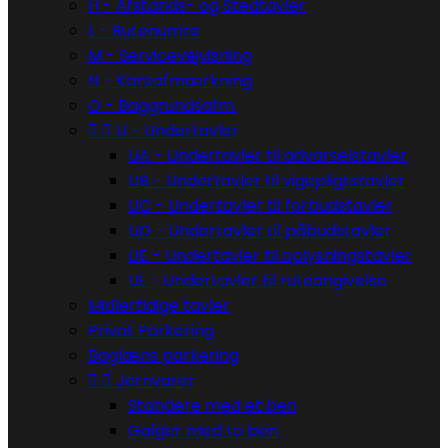
H - Afstands- og Stedtavler
L - Rutenumre
M - Servicevejvisning
N - Kantafmærkning
O - Baggrundsafm.


U - Undertavler
UA - Undertavler til advarselstavler
UB - Undertavler til vigepligtstavler
UC - Undertavler til forbudstavler
UD - Undertavler til påbudstavler
UE - Undertavler til oplysningstavler
UL - Undertavler til ruteangivelse
Midlertidige tavler
Privat Parkering
Baglæns parkering


Jernvarer
Standere med et ben
Galger med to ben