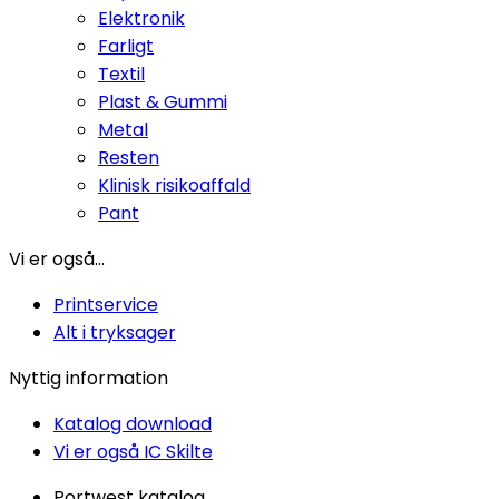
Elektronik
Farligt
Textil
Plast & Gummi
Metal
Resten
Klinisk risikoaffald
Pant
Vi er også...
Printservice
Alt i tryksager
Nyttig information
Katalog download
Vi er også IC Skilte
Portwest katalog