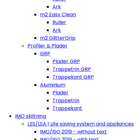
Ark
m2 Easy Clean
Ruller
Ark
m2 GlitterGrip
Profiler & Plader
GRP
Plader GRP
Trappetrin GRP
Trappekant GRP
Aluminium
Plader
Trappetrin
Trappekant
IMO skiltning
LSS/LSA | Life saving system and appliances
IMO/ISO 2019 - without text
IMO/ISO 2019 - with text