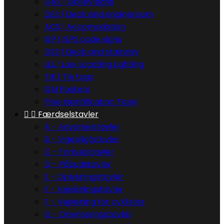
GAS | Galley signs
DES | Deck and engineroom
ACS | Accomodation
ISP | ISPS code signs
DSS | Deck and stairway
LLL | Low Locating Lighting
TIE | Tie tags
ISM Posters
Pipe Identification Tape


Færdselstavler
A - Advarselstavler
B - Vigepligtstavler
C - Forbudstavler
D - Påbudstavler
E - Oplysningstavler
F - Vejvisningstavler
F - Vejvisning for cyklister
G - Orienteringstavler