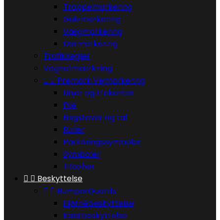
Trappemarkering
Gulvmarkering
Vægmarkering
Dørmarkering
Trafikkegler
Vognafmærkning


Premark Vejmarkering
Linjer og trekanter
Pile
Bogstaver og tal
Ruller
Parkeringssymboler
Symboler
Tilbehør


Beskyttelse


BumperGuards
Hjørnebeskyttelse
Kantbeskyttelse