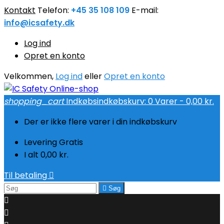
Kontakt
Telefon:
+45 35 108 109
E-mail:
info@icsafety.dk
Log ind
Opret en konto
Velkommen,
Log ind
eller
Opret en konto
shopping_cart
Indkøbsindkøbskurv:
0
Varer - 0,00 kr.
Der er ikke flere varer i din indkøbskurv
Levering
Gratis
I alt
0,00 kr.
Til betaling


Søg

