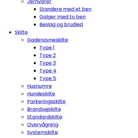
Jernvarer
Standere med et ben
Galger med to ben
Beslag og brudled
Skilte
Gadenavneskilte
Type 1
Type 2
Type 3
Type 4
Type 5
Husnumre
Hundeskilte
Parkeringsskilte
Brandvejskilte
Standardskilte
Overvågning
Systemskilte