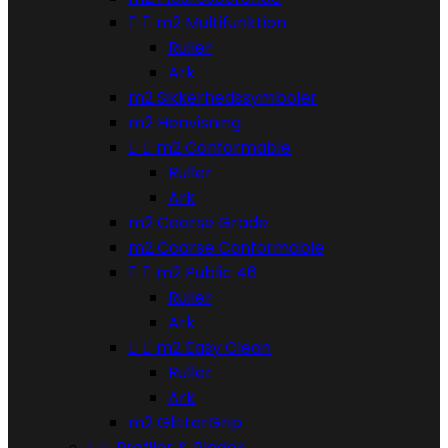


m2 Multifunktion
Ruller
Ark
m2 Sikkerhedssymboler
m2 Henvisning


m2 Conformable
Ruller
Ark
m2 Coarse Grade
m2 Coarse Conformable


m2 Public 46
Ruller
Ark


m2 Easy Clean
Ruller
Ark
m2 GlitterGrip


Profiler & Plader