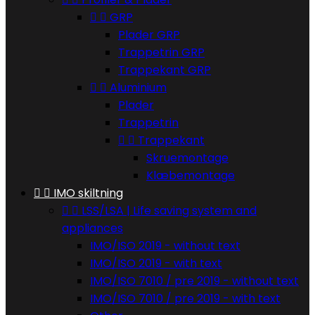


GRP
Plader GRP
Trappetrin GRP
Trappekant GRP


Aluminium
Plader
Trappetrin


Trappekant
Skruemontage
Klæbemontage


IMO skiltning


LSS/LSA | Life saving system and
appliances
IMO/ISO 2019 - without text
IMO/ISO 2019 - with text
IMO/ISO 7010 / pre 2019 - without text
IMO/ISO 7010 / pre 2019 - with text