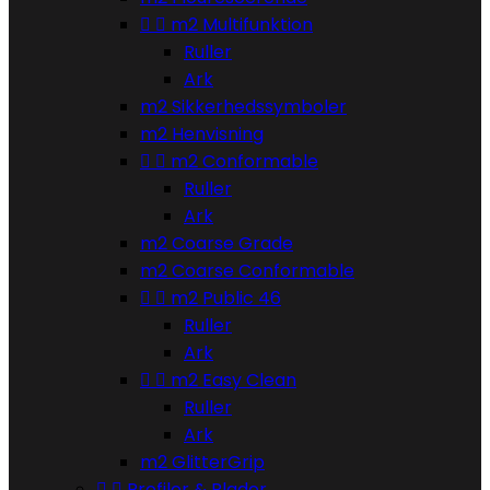


m2 Multifunktion
Ruller
Ark
m2 Sikkerhedssymboler
m2 Henvisning


m2 Conformable
Ruller
Ark
m2 Coarse Grade
m2 Coarse Conformable


m2 Public 46
Ruller
Ark


m2 Easy Clean
Ruller
Ark
m2 GlitterGrip


Profiler & Plader