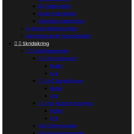
IEC Mærkater
Gods mærkater
Tekniske mærkater
A-Board skiltestander
Samlingspunkt Specialskilte


Skridsikring


Selvklæbende


m2 Universal
Ruller
Ark


m2 Signalfarver
Ruller
Ark


m2 Hazard Warning
Ruller
Ark
m2 Efterlysende
m2 Flourescerende