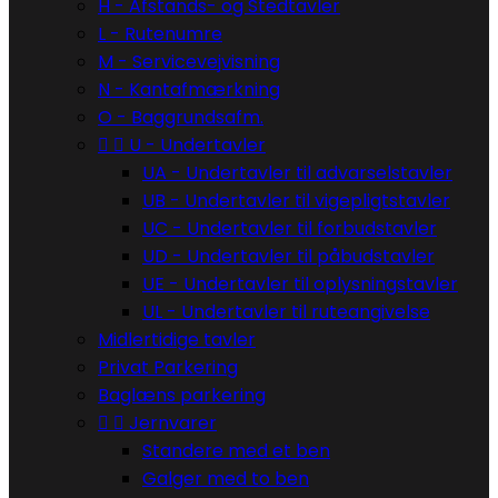
H - Afstands- og Stedtavler
L - Rutenumre
M - Servicevejvisning
N - Kantafmærkning
O - Baggrundsafm.


U - Undertavler
UA - Undertavler til advarselstavler
UB - Undertavler til vigepligtstavler
UC - Undertavler til forbudstavler
UD - Undertavler til påbudstavler
UE - Undertavler til oplysningstavler
UL - Undertavler til ruteangivelse
Midlertidige tavler
Privat Parkering
Baglæns parkering


Jernvarer
Standere med et ben
Galger med to ben