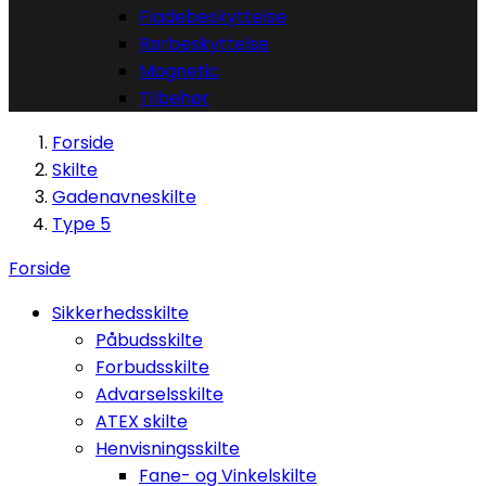
Fladebeskyttelse
Rørbeskyttelse
Magnetic
Tilbehør
Forside
Skilte
Gadenavneskilte
Type 5
Forside
Sikkerhedsskilte
Påbudsskilte
Forbudsskilte
Advarselsskilte
ATEX skilte
Henvisningsskilte
Fane- og Vinkelskilte