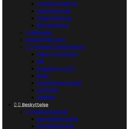
Trappemarkering
Gulvmarkering
Vægmarkering
Dørmarkering
Trafikkegler
Vognafmærkning


Premark Vejmarkering
Linjer og trekanter
Pile
Bogstaver og tal
Ruller
Parkeringssymboler
Symboler
Tilbehør


Beskyttelse


BumperGuards
Hjørnebeskyttelse
Kantbeskyttelse