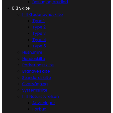
Beslag og brudled


Skilte


Gadenavneskilte
Type 1
Type 2
Type 3
Type 4
Type 5
Husnumre
Hundeskilte
Parkeringsskilte
Brandvejskilte
Standardskilte
Overvågning
Systemskilte


Naturstyrelsen
Anvisninger
Forbud