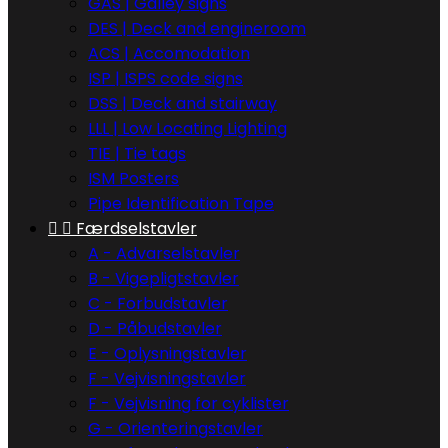
GAS | Galley signs
DES | Deck and engineroom
ACS | Accomodation
ISP | ISPS code signs
DSS | Deck and stairway
LLL | Low Locating Lighting
TIE | Tie tags
ISM Posters
Pipe Identification Tape


Færdselstavler
A - Advarselstavler
B - Vigepligtstavler
C - Forbudstavler
D - Påbudstavler
E - Oplysningstavler
F - Vejvisningstavler
F - Vejvisning for cyklister
G - Orienteringstavler