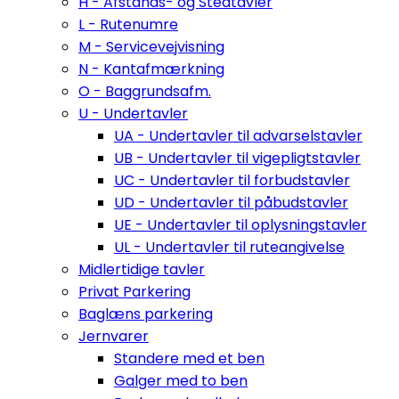
H - Afstands- og Stedtavler
L - Rutenumre
M - Servicevejvisning
N - Kantafmærkning
O - Baggrundsafm.
U - Undertavler
UA - Undertavler til advarselstavler
UB - Undertavler til vigepligtstavler
UC - Undertavler til forbudstavler
UD - Undertavler til påbudstavler
UE - Undertavler til oplysningstavler
UL - Undertavler til ruteangivelse
Midlertidige tavler
Privat Parkering
Baglæns parkering
Jernvarer
Standere med et ben
Galger med to ben