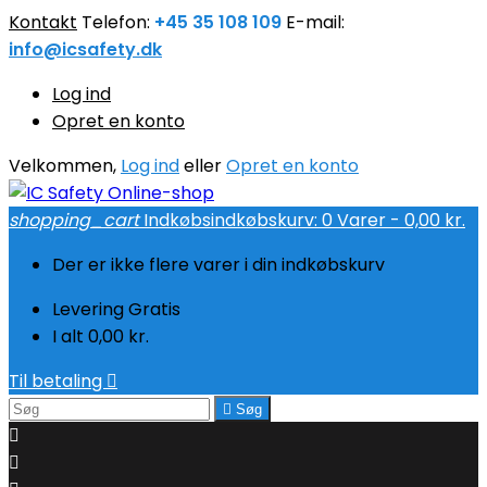
Kontakt
Telefon:
+45 35 108 109
E-mail:
info@icsafety.dk
Log ind
Opret en konto
Velkommen,
Log ind
eller
Opret en konto
shopping_cart
Indkøbsindkøbskurv:
0
Varer - 0,00 kr.
Der er ikke flere varer i din indkøbskurv
Levering
Gratis
I alt
0,00 kr.
Til betaling


Søg

