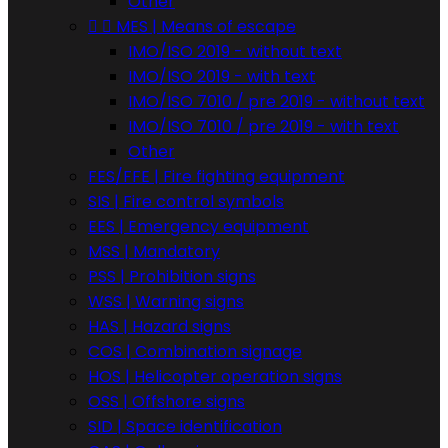
Other


MES | Means of escape
IMO/ISO 2019 - without text
IMO/ISO 2019 - with text
IMO/ISO 7010 / pre 2019 - without text
IMO/ISO 7010 / pre 2019 - with text
Other
FES/FFE | Fire fighting equipment
SIS | Fire control symbols
EES | Emergency equipment
MSS | Mandatory
PSS | Prohibition signs
WSS | Warning signs
HAS | Hazard signs
COS | Combination signage
HOS | Helicopter operation signs
OSS | Offshore signs
SID | Space identification