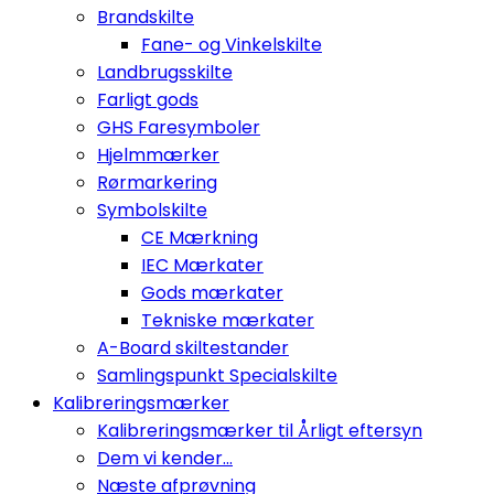
Brandskilte
Fane- og Vinkelskilte
Landbrugsskilte
Farligt gods
GHS Faresymboler
Hjelmmærker
Rørmarkering
Symbolskilte
CE Mærkning
IEC Mærkater
Gods mærkater
Tekniske mærkater
A-Board skiltestander
Samlingspunkt Specialskilte
Kalibreringsmærker
Kalibreringsmærker til Årligt eftersyn
Dem vi kender...
Næste afprøvning