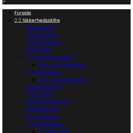

Forside


Sikkerhedsskilte
Påbudsskilte
Forbudsskilte
Advarselsskilte
ATEX skilte


Henvisningsskilte
Fane- og Vinkelskilte


Brandskilte
Fane- og Vinkelskilte
Landbrugsskilte
Farligt gods
GHS Faresymboler
Hjelmmærker
Rørmarkering


Symbolskilte
CE Mærkning