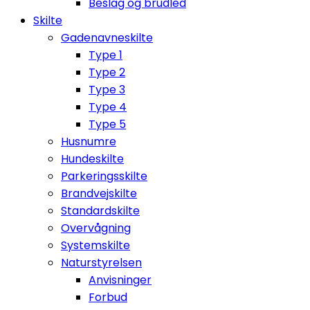
Beslag og brudled
Skilte
Gadenavneskilte
Type 1
Type 2
Type 3
Type 4
Type 5
Husnumre
Hundeskilte
Parkeringsskilte
Brandvejskilte
Standardskilte
Overvågning
Systemskilte
Naturstyrelsen
Anvisninger
Forbud