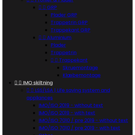


GRP
Plader GRP
Trappetrin GRP
Trappekant GRP


Aluminium
Plader
Trappetrin


Trappekant
Skruemontage
Klæbemontage


IMO skiltning


LSS/LSA | Life saving system and
appliances
IMO/ISO 2019 - without text
IMO/ISO 2019 - with text
IMO/ISO 7010 / pre 2019 - without text
IMO/ISO 7010 / pre 2019 - with text