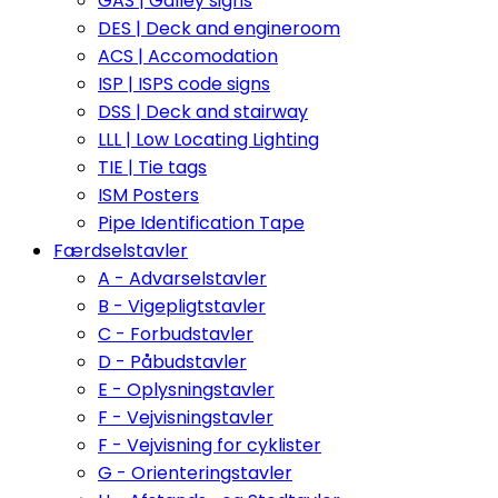
GAS | Galley signs
DES | Deck and engineroom
ACS | Accomodation
ISP | ISPS code signs
DSS | Deck and stairway
LLL | Low Locating Lighting
TIE | Tie tags
ISM Posters
Pipe Identification Tape
Færdselstavler
A - Advarselstavler
B - Vigepligtstavler
C - Forbudstavler
D - Påbudstavler
E - Oplysningstavler
F - Vejvisningstavler
F - Vejvisning for cyklister
G - Orienteringstavler