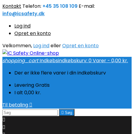
Kontakt
Telefon:
+45 35 108 109
E-mail:
info@icsafety.dk
Log ind
Opret en konto
Velkommen,
Log ind
eller
Opret en konto
shopping_cart
Indkøbsindkøbskurv:
0
Varer - 0,00 kr.
Der er ikke flere varer i din indkøbskurv
Levering
Gratis
I alt
0,00 kr.
Til betaling


Søg

