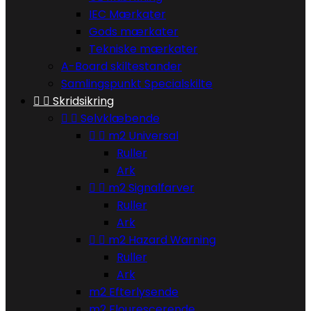
IEC Mærkater
Gods mærkater
Tekniske mærkater
A-Board skiltestander
Samlingspunkt Specialskilte


Skridsikring


Selvklæbende


m2 Universal
Ruller
Ark


m2 Signalfarver
Ruller
Ark


m2 Hazard Warning
Ruller
Ark
m2 Efterlysende
m2 Flourescerende