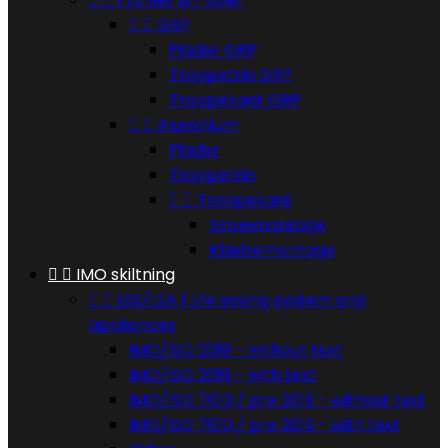


GRP
Plader GRP
Trappetrin GRP
Trappekant GRP


Aluminium
Plader
Trappetrin


Trappekant
Skruemontage
Klæbemontage


IMO skiltning


LSS/LSA | Life saving system and
appliances
IMO/ISO 2019 - without text
IMO/ISO 2019 - with text
IMO/ISO 7010 / pre 2019 - without text
IMO/ISO 7010 / pre 2019 - with text