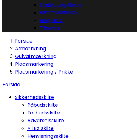
Fladebeskyttelse
Rørbeskyttelse
Magnetic
Tilbehør
Forside
Afmærkning
Gulvafmærkning
Pladsmarkering
Pladsmarkering / Prikker
Forside
Sikkerhedsskilte
Påbudsskilte
Forbudsskilte
Advarselsskilte
ATEX skilte
Henvisningsskilte