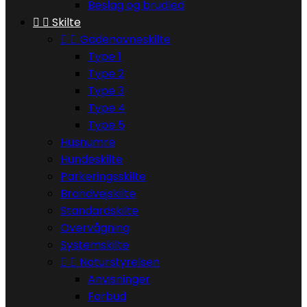
Beslag og brudled


Skilte


Gadenavneskilte
Type 1
Type 2
Type 3
Type 4
Type 5
Husnumre
Hundeskilte
Parkeringsskilte
Brandvejskilte
Standardskilte
Overvågning
Systemskilte


Naturstyrelsen
Anvisninger
Forbud