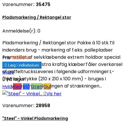
Varenummer::
35475
Pladsmarkering / Rektangel stor
Anmeldelse(r):
0
Pladsmarkering / Rektangel stor Pakke á 10 stk.Til
indendørs brug - markering af f.eks. pallepladser
Fremstillet af selvklæbende extrem holdbar special
Pris
190,00 kr.
kunststof med ekstra kraftig klæberTåler overkørsel

Læg i indkøbskurv
af gaffeltrucksLeveres i følgende udformninger:L-
Mere
(hjørne) stykke (210 x 210 x 100 mm) - bruges i

På lager
begyndelsen og slutningen af strækningen...
Hvid
Rød
Blå
Grøn
Gul

Vis her
Varenummer::
28958
"Steel" - Vinkel Pladsmarkering