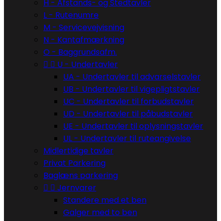
H - Afstands- og Stedtavler
L - Rutenumre
M - Servicevejvisning
N - Kantafmærkning
O - Baggrundsafm.


U - Undertavler
UA - Undertavler til advarselstavler
UB - Undertavler til vigepligtstavler
UC - Undertavler til forbudstavler
UD - Undertavler til påbudstavler
UE - Undertavler til oplysningstavler
UL - Undertavler til ruteangivelse
Midlertidige tavler
Privat Parkering
Baglæns parkering


Jernvarer
Standere med et ben
Galger med to ben