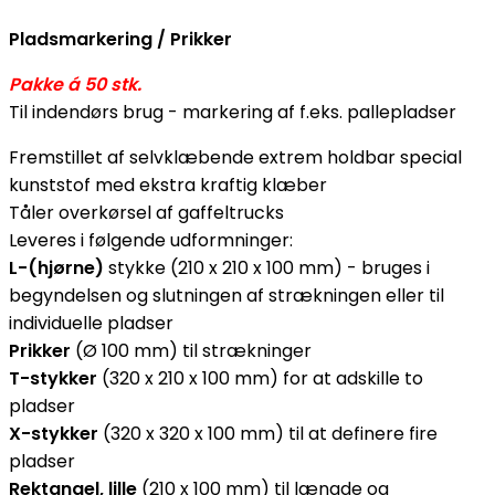
Pladsmarkering / Prikker
Pakke á 50 stk.
Til indendørs brug - markering af f.eks. pallepladser
Fremstillet af selvklæbende extrem holdbar special
kunststof med ekstra kraftig klæber
Tåler overkørsel af gaffeltrucks
Leveres i følgende udformninger:
L-(hjørne)
stykke (210 x 210 x 100 mm) - bruges i
begyndelsen og slutningen af strækningen eller til
individuelle pladser
Prikker
(Ø 100 mm) til strækninger
T-stykker
(320 x 210 x 100 mm) for at adskille to
pladser
X-stykker
(320 x 320 x 100 mm) til at definere fire
pladser
Rektangel, lille
(210 x 100 mm) til længde og