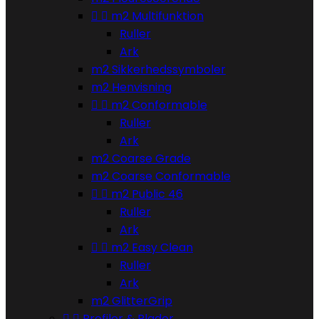


m2 Multifunktion
Ruller
Ark
m2 Sikkerhedssymboler
m2 Henvisning


m2 Conformable
Ruller
Ark
m2 Coarse Grade
m2 Coarse Conformable


m2 Public 46
Ruller
Ark


m2 Easy Clean
Ruller
Ark
m2 GlitterGrip


Profiler & Plader