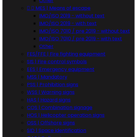
Other


MES | Means of escape
IMO/ISO 2019 - without text
IMO/ISO 2019 - with text
IMO/ISO 7010 / pre 2019 - without text
IMO/ISO 7010 / pre 2019 - with text
Other
FES/FFE | Fire fighting equipment
SIS | Fire control symbols
EES | Emergency equipment
MSS | Mandatory
PSS | Prohibition signs
WSS | Warning signs
HAS | Hazard signs
COS | Combination signage
HOS | Helicopter operation signs
OSS | Offshore signs
SID | Space identification