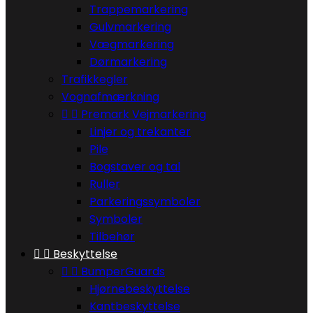
Trappemarkering
Gulvmarkering
Vægmarkering
Dørmarkering
Trafikkegler
Vognafmærkning


Premark Vejmarkering
Linjer og trekanter
Pile
Bogstaver og tal
Ruller
Parkeringssymboler
Symboler
Tilbehør


Beskyttelse


BumperGuards
Hjørnebeskyttelse
Kantbeskyttelse