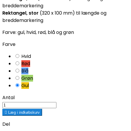
breddemarkering
Rektangel, stor
(320 x 100 mm) til længde og
breddemarkering
Farve: gul, hvid, rød, blå og grøn
Farve
Hvid
Rød
Blå
Grøn
Gul
Antal

Læg i indkøbskurv
Del