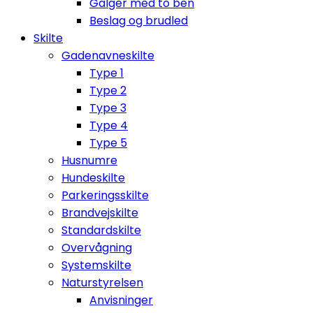
Galger med to ben
Beslag og brudled
Skilte
Gadenavneskilte
Type 1
Type 2
Type 3
Type 4
Type 5
Husnumre
Hundeskilte
Parkeringsskilte
Brandvejskilte
Standardskilte
Overvågning
Systemskilte
Naturstyrelsen
Anvisninger