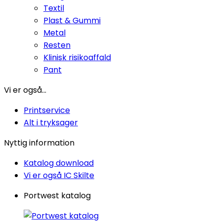
Textil
Plast & Gummi
Metal
Resten
Klinisk risikoaffald
Pant
Vi er også...
Printservice
Alt i tryksager
Nyttig information
Katalog download
Vi er også IC Skilte
Portwest katalog