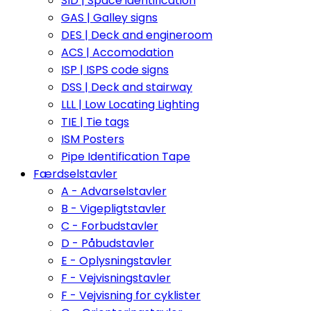
SID | Space identification
GAS | Galley signs
DES | Deck and engineroom
ACS | Accomodation
ISP | ISPS code signs
DSS | Deck and stairway
LLL | Low Locating Lighting
TIE | Tie tags
ISM Posters
Pipe Identification Tape
Færdselstavler
A - Advarselstavler
B - Vigepligtstavler
C - Forbudstavler
D - Påbudstavler
E - Oplysningstavler
F - Vejvisningstavler
F - Vejvisning for cyklister