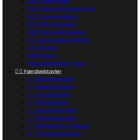
GAS | Galley signs
DES | Deck and engineroom
ACS | Accomodation
ISP | ISPS code signs
DSS | Deck and stairway
LLL | Low Locating Lighting
TIE | Tie tags
ISM Posters
Pipe Identification Tape


Færdselstavler
A - Advarselstavler
B - Vigepligtstavler
C - Forbudstavler
D - Påbudstavler
E - Oplysningstavler
F - Vejvisningstavler
F - Vejvisning for cyklister
G - Orienteringstavler