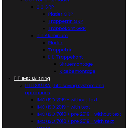


GRP
Plader GRP
Trappetrin GRP
Trappekant GRP


Aluminium
Plader
Trappetrin


Trappekant
Skruemontage
Klæbemontage


IMO skiltning


LSS/LSA | Life saving system and
appliances
IMO/ISO 2019 - without text
IMO/ISO 2019 - with text
IMO/ISO 7010 / pre 2019 - without text
IMO/ISO 7010 / pre 2019 - with text