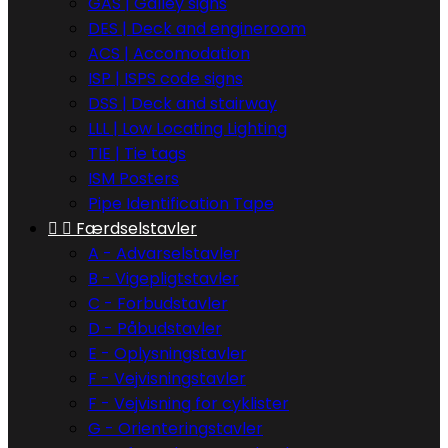
GAS | Galley signs
DES | Deck and engineroom
ACS | Accomodation
ISP | ISPS code signs
DSS | Deck and stairway
LLL | Low Locating Lighting
TIE | Tie tags
ISM Posters
Pipe Identification Tape


Færdselstavler
A - Advarselstavler
B - Vigepligtstavler
C - Forbudstavler
D - Påbudstavler
E - Oplysningstavler
F - Vejvisningstavler
F - Vejvisning for cyklister
G - Orienteringstavler