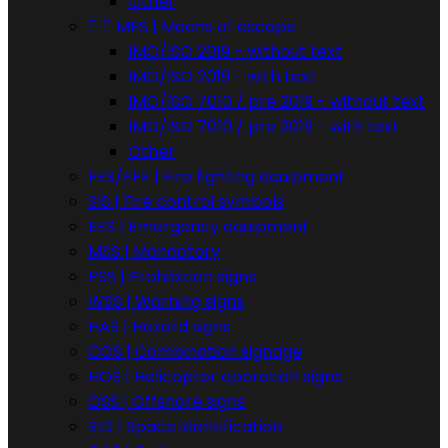
Other


MES | Means of escape
IMO/ISO 2019 - without text
IMO/ISO 2019 - with text
IMO/ISO 7010 / pre 2019 - without text
IMO/ISO 7010 / pre 2019 - with text
Other
FES/FFE | Fire fighting equipment
SIS | Fire control symbols
EES | Emergency equipment
MSS | Mandatory
PSS | Prohibition signs
WSS | Warning signs
HAS | Hazard signs
COS | Combination signage
HOS | Helicopter operation signs
OSS | Offshore signs
SID | Space identification