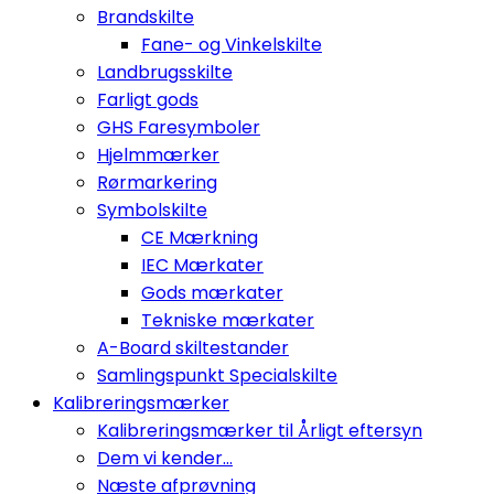
Brandskilte
Fane- og Vinkelskilte
Landbrugsskilte
Farligt gods
GHS Faresymboler
Hjelmmærker
Rørmarkering
Symbolskilte
CE Mærkning
IEC Mærkater
Gods mærkater
Tekniske mærkater
A-Board skiltestander
Samlingspunkt Specialskilte
Kalibreringsmærker
Kalibreringsmærker til Årligt eftersyn
Dem vi kender...
Næste afprøvning