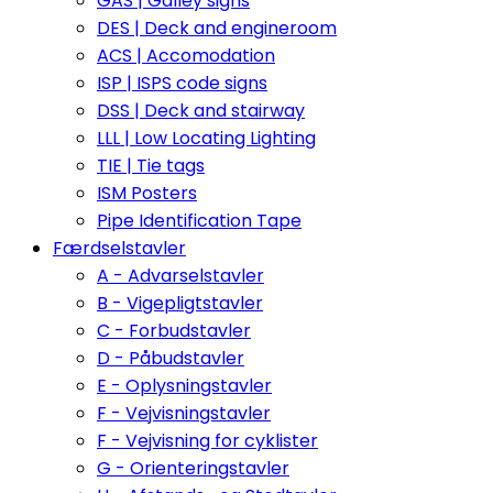
GAS | Galley signs
DES | Deck and engineroom
ACS | Accomodation
ISP | ISPS code signs
DSS | Deck and stairway
LLL | Low Locating Lighting
TIE | Tie tags
ISM Posters
Pipe Identification Tape
Færdselstavler
A - Advarselstavler
B - Vigepligtstavler
C - Forbudstavler
D - Påbudstavler
E - Oplysningstavler
F - Vejvisningstavler
F - Vejvisning for cyklister
G - Orienteringstavler