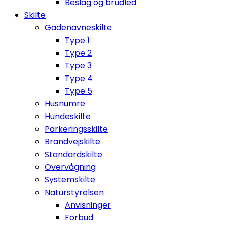
Beslag og brudled
Skilte
Gadenavneskilte
Type 1
Type 2
Type 3
Type 4
Type 5
Husnumre
Hundeskilte
Parkeringsskilte
Brandvejskilte
Standardskilte
Overvågning
Systemskilte
Naturstyrelsen
Anvisninger
Forbud