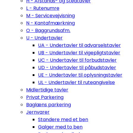
H - Afstands- og Stedtavler
L - Rutenumre
M - Servicevejvisning
N - Kantafmærkning
O - Baggrundsafm.
U - Undertavler
UA - Undertavler til advarselstavler
UB - Undertavler til vigepligtstavler
UC - Undertavler til forbudstavler
UD - Undertavler til påbudstavler
UE - Undertavler til oplysningstavler
UL - Undertavler til ruteangivelse
Midlertidige tavler
Privat Parkering
Baglæns parkering
Jernvarer
Standere med et ben
Galger med to ben