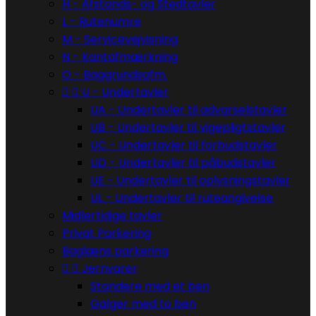
H - Afstands- og Stedtavler
L - Rutenumre
M - Servicevejvisning
N - Kantafmærkning
O - Baggrundsafm.


U - Undertavler
UA - Undertavler til advarselstavler
UB - Undertavler til vigepligtstavler
UC - Undertavler til forbudstavler
UD - Undertavler til påbudstavler
UE - Undertavler til oplysningstavler
UL - Undertavler til ruteangivelse
Midlertidige tavler
Privat Parkering
Baglæns parkering


Jernvarer
Standere med et ben
Galger med to ben