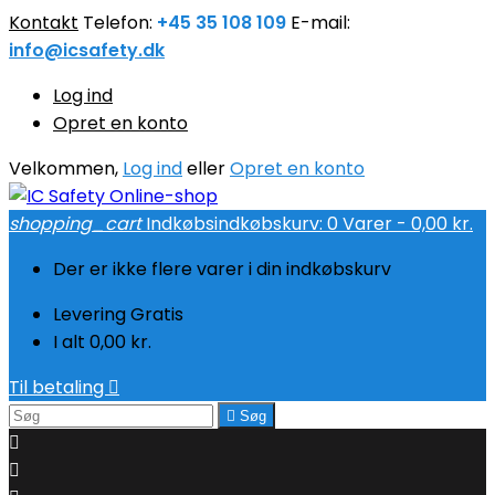
Kontakt
Telefon:
+45 35 108 109
E-mail:
info@icsafety.dk
Log ind
Opret en konto
Velkommen,
Log ind
eller
Opret en konto
shopping_cart
Indkøbsindkøbskurv:
0
Varer - 0,00 kr.
Der er ikke flere varer i din indkøbskurv
Levering
Gratis
I alt
0,00 kr.
Til betaling


Søg

