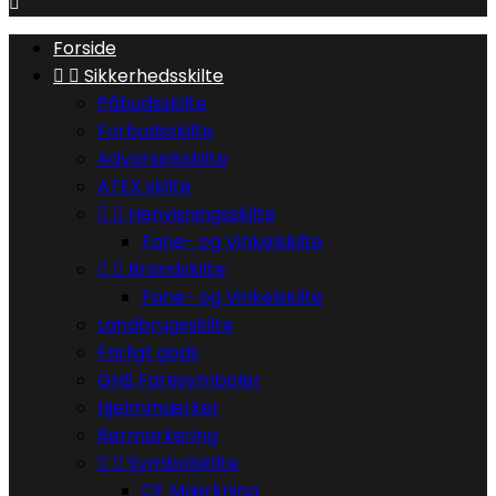

Forside


Sikkerhedsskilte
Påbudsskilte
Forbudsskilte
Advarselsskilte
ATEX skilte


Henvisningsskilte
Fane- og Vinkelskilte


Brandskilte
Fane- og Vinkelskilte
Landbrugsskilte
Farligt gods
GHS Faresymboler
Hjelmmærker
Rørmarkering


Symbolskilte
CE Mærkning