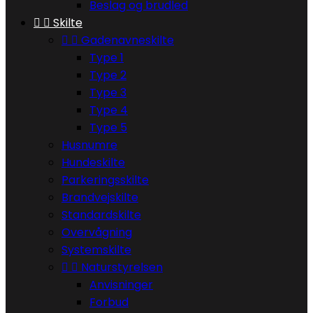
Beslag og brudled


Skilte


Gadenavneskilte
Type 1
Type 2
Type 3
Type 4
Type 5
Husnumre
Hundeskilte
Parkeringsskilte
Brandvejskilte
Standardskilte
Overvågning
Systemskilte


Naturstyrelsen
Anvisninger
Forbud