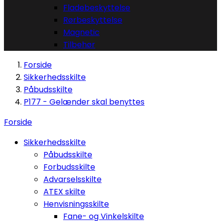
Fladebeskyttelse
Rørbeskyttelse
Magnetic
Tilbehør
Forside
Sikkerhedsskilte
Påbudsskilte
P177 - Gelænder skal benyttes
Forside
Sikkerhedsskilte
Påbudsskilte
Forbudsskilte
Advarselsskilte
ATEX skilte
Henvisningsskilte
Fane- og Vinkelskilte