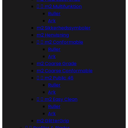


m2 Multifunktion
Ruller
Ark
m2 Sikkerhedssymboler
m2 Henvisning


m2 Conformable
Ruller
Ark
m2 Coarse Grade
m2 Coarse Conformable


m2 Public 46
Ruller
Ark


m2 Easy Clean
Ruller
Ark
m2 GlitterGrip


Profiler & Plader