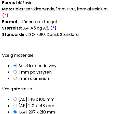
Farve:
blå/hvid
Materialer:
selvklæbende, 1mm PVC, 1mm aluminium,
(*)
Format:
stående rektangel
Størrelse:
A4, A5 og A6,
(*)
Standarder:
ISO 7010, Dansk Standard
Vælg materiale
Selvklæbende vinyl
1 mm polystyren
1 mm aluminium
Vælg størrelse
[A6] 148 x 105 mm
[A5] 210 x 148 mm
[A4] 297 x 210 mm