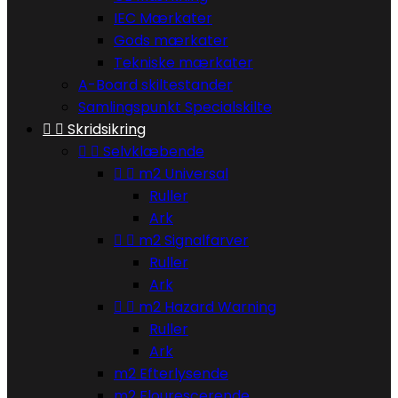
IEC Mærkater
Gods mærkater
Tekniske mærkater
A-Board skiltestander
Samlingspunkt Specialskilte


Skridsikring


Selvklæbende


m2 Universal
Ruller
Ark


m2 Signalfarver
Ruller
Ark


m2 Hazard Warning
Ruller
Ark
m2 Efterlysende
m2 Flourescerende