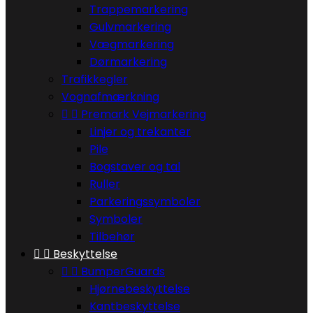
Trappemarkering
Gulvmarkering
Vægmarkering
Dørmarkering
Trafikkegler
Vognafmærkning


Premark Vejmarkering
Linjer og trekanter
Pile
Bogstaver og tal
Ruller
Parkeringssymboler
Symboler
Tilbehør


Beskyttelse


BumperGuards
Hjørnebeskyttelse
Kantbeskyttelse