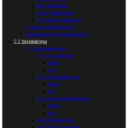
IEC Mærkater
Gods mærkater
Tekniske mærkater
A-Board skiltestander
Samlingspunkt Specialskilte


Skridsikring


Selvklæbende


m2 Universal
Ruller
Ark


m2 Signalfarver
Ruller
Ark


m2 Hazard Warning
Ruller
Ark
m2 Efterlysende
m2 Flourescerende