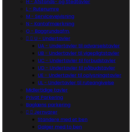
H - Afstands- og Stedtavler
L - Rutenumre
M - Servicevejvisning
N - Kantafmærkning
O - Baggrundsafm.


U - Undertavler
UA - Undertavler til advarselstavler
UB - Undertavler til vigepligtstavler
UC - Undertavler til forbudstavler
UD - Undertavler til påbudstavler
UE - Undertavler til oplysningstavler
UL - Undertavler til ruteangivelse
Midlertidige tavler
Privat Parkering
Baglæns parkering


Jernvarer
Standere med et ben
Galger med to ben