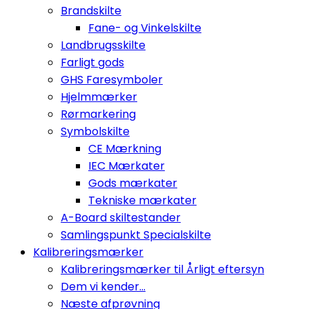
Brandskilte
Fane- og Vinkelskilte
Landbrugsskilte
Farligt gods
GHS Faresymboler
Hjelmmærker
Rørmarkering
Symbolskilte
CE Mærkning
IEC Mærkater
Gods mærkater
Tekniske mærkater
A-Board skiltestander
Samlingspunkt Specialskilte
Kalibreringsmærker
Kalibreringsmærker til Årligt eftersyn
Dem vi kender...
Næste afprøvning