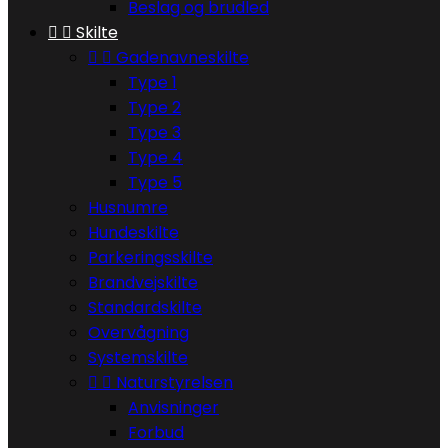
Beslag og brudled


Skilte


Gadenavneskilte
Type 1
Type 2
Type 3
Type 4
Type 5
Husnumre
Hundeskilte
Parkeringsskilte
Brandvejskilte
Standardskilte
Overvågning
Systemskilte


Naturstyrelsen
Anvisninger
Forbud