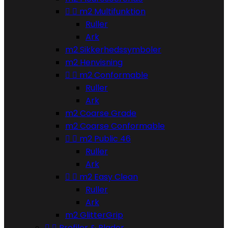


m2 Multifunktion
Ruller
Ark
m2 Sikkerhedssymboler
m2 Henvisning


m2 Conformable
Ruller
Ark
m2 Coarse Grade
m2 Coarse Conformable


m2 Public 46
Ruller
Ark


m2 Easy Clean
Ruller
Ark
m2 GlitterGrip


Profiler & Plader