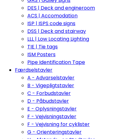
GAS | Galley signs
DES | Deck and engineroom
ACS | Accomodation
ISP | ISPS code signs
DSS | Deck and stairway
LLL | Low Locating Lighting
TIE | Tie tags
ISM Posters
Pipe Identification Tape
Færdselstavler
A - Advarselstavler
B - Vigepligtstavler
C - Forbudstavler
D - Påbudstavler
E - Oplysningstavler
F - Vejvisningstavler
F - Vejvisning for cyklister
G - Orienteringstavler