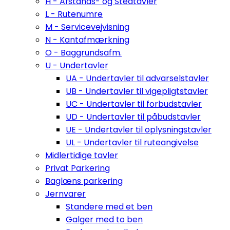
H - Afstands- og Stedtavler
L - Rutenumre
M - Servicevejvisning
N - Kantafmærkning
O - Baggrundsafm.
U - Undertavler
UA - Undertavler til advarselstavler
UB - Undertavler til vigepligtstavler
UC - Undertavler til forbudstavler
UD - Undertavler til påbudstavler
UE - Undertavler til oplysningstavler
UL - Undertavler til ruteangivelse
Midlertidige tavler
Privat Parkering
Baglæns parkering
Jernvarer
Standere med et ben
Galger med to ben