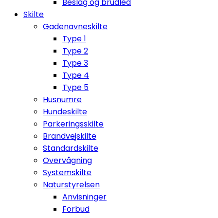
Beslag og brudled
Skilte
Gadenavneskilte
Type 1
Type 2
Type 3
Type 4
Type 5
Husnumre
Hundeskilte
Parkeringsskilte
Brandvejskilte
Standardskilte
Overvågning
Systemskilte
Naturstyrelsen
Anvisninger
Forbud