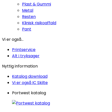
Plast & Gummi
Metal
Resten
Klinisk risikoaffald
Pant
Vi er også...
Printservice
Alt i tryksager
Nyttig information
Katalog download
Vi er også IC Skilte
Portwest katalog