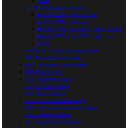
Other


MES | Means of escape
IMO/ISO 2019 - without text
IMO/ISO 2019 - with text
IMO/ISO 7010 / pre 2019 - without text
IMO/ISO 7010 / pre 2019 - with text
Other
FES/FFE | Fire fighting equipment
SIS | Fire control symbols
EES | Emergency equipment
MSS | Mandatory
PSS | Prohibition signs
WSS | Warning signs
HAS | Hazard signs
COS | Combination signage
HOS | Helicopter operation signs
OSS | Offshore signs
SID | Space identification