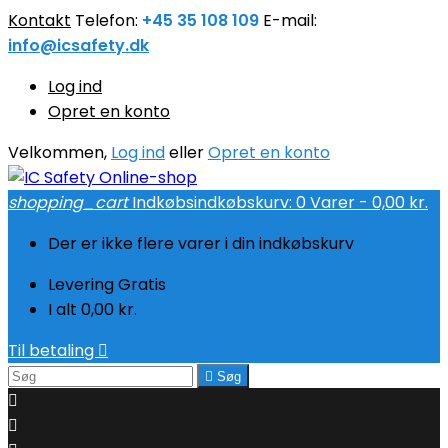
Kontakt
Telefon:
+45 35 108 109
E-mail:
info@icsafety.dk
Log ind
Opret en konto
Velkommen,
Log ind
eller
Opret en konto
shopping_cart
Indkøbsindkøbskurv:
0
Varer - 0,00 kr.
Der er ikke flere varer i din indkøbskurv
Levering
Gratis
I alt
0,00 kr.
Til betaling


Søg

