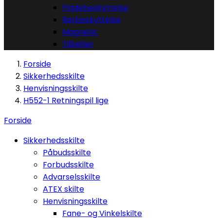
Fladebeskyttelse
Rørbeskyttelse
Magnetic
Tilbehør
Forside
Sikkerhedsskilte
Henvisningsskilte
H552-1 Retningspil lige
Forside
Sikkerhedsskilte
Påbudsskilte
Forbudsskilte
Advarselsskilte
ATEX skilte
Henvisningsskilte
Fane- og Vinkelskilte