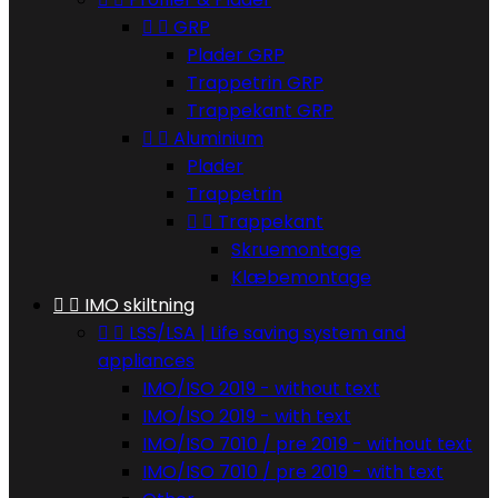


GRP
Plader GRP
Trappetrin GRP
Trappekant GRP


Aluminium
Plader
Trappetrin


Trappekant
Skruemontage
Klæbemontage


IMO skiltning


LSS/LSA | Life saving system and
appliances
IMO/ISO 2019 - without text
IMO/ISO 2019 - with text
IMO/ISO 7010 / pre 2019 - without text
IMO/ISO 7010 / pre 2019 - with text