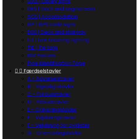
GAS | Galley signs
DES | Deck and engineroom
ACS | Accomodation
ISP | ISPS code signs
DSS | Deck and stairway
LLL | Low Locating Lighting
TIE | Tie tags
ISM Posters
Pipe Identification Tape


Færdselstavler
A - Advarselstavler
B - Vigepligtstavler
C - Forbudstavler
D - Påbudstavler
E - Oplysningstavler
F - Vejvisningstavler
F - Vejvisning for cyklister
G - Orienteringstavler