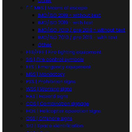
Other


MES | Means of escape
IMO/ISO 2019 - without text
IMO/ISO 2019 - with text
IMO/ISO 7010 / pre 2019 - without text
IMO/ISO 7010 / pre 2019 - with text
Other
FES/FFE | Fire fighting equipment
SIS | Fire control symbols
EES | Emergency equipment
MSS | Mandatory
PSS | Prohibition signs
WSS | Warning signs
HAS | Hazard signs
COS | Combination signage
HOS | Helicopter operation signs
OSS | Offshore signs
SID | Space identification