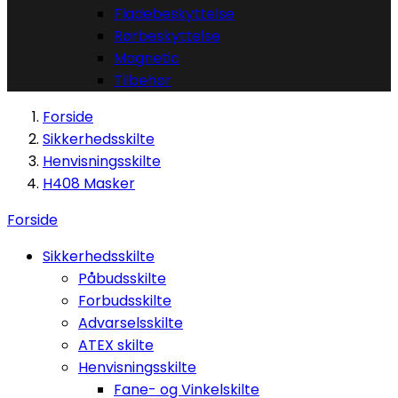
Fladebeskyttelse
Rørbeskyttelse
Magnetic
Tilbehør
Forside
Sikkerhedsskilte
Henvisningsskilte
H408 Masker
Forside
Sikkerhedsskilte
Påbudsskilte
Forbudsskilte
Advarselsskilte
ATEX skilte
Henvisningsskilte
Fane- og Vinkelskilte