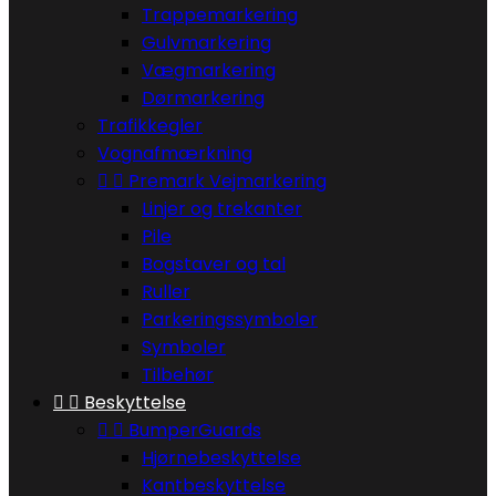
Trappemarkering
Gulvmarkering
Vægmarkering
Dørmarkering
Trafikkegler
Vognafmærkning


Premark Vejmarkering
Linjer og trekanter
Pile
Bogstaver og tal
Ruller
Parkeringssymboler
Symboler
Tilbehør


Beskyttelse


BumperGuards
Hjørnebeskyttelse
Kantbeskyttelse