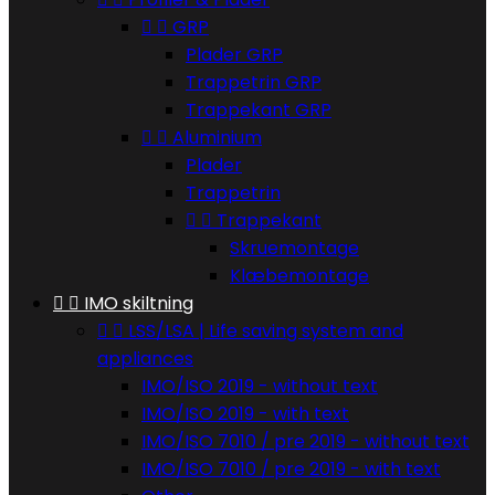


GRP
Plader GRP
Trappetrin GRP
Trappekant GRP


Aluminium
Plader
Trappetrin


Trappekant
Skruemontage
Klæbemontage


IMO skiltning


LSS/LSA | Life saving system and
appliances
IMO/ISO 2019 - without text
IMO/ISO 2019 - with text
IMO/ISO 7010 / pre 2019 - without text
IMO/ISO 7010 / pre 2019 - with text