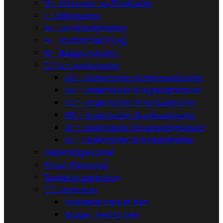
H - Afstands- og Stedtavler
L - Rutenumre
M - Servicevejvisning
N - Kantafmærkning
O - Baggrundsafm.


U - Undertavler
UA - Undertavler til advarselstavler
UB - Undertavler til vigepligtstavler
UC - Undertavler til forbudstavler
UD - Undertavler til påbudstavler
UE - Undertavler til oplysningstavler
UL - Undertavler til ruteangivelse
Midlertidige tavler
Privat Parkering
Baglæns parkering


Jernvarer
Standere med et ben
Galger med to ben