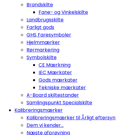
Brandskilte
Fane- og Vinkelskilte
Landbrugsskilte
Farligt gods
GHS Faresymboler
Hjelmmærker
Rørmarkering
Symbolskilte
CE Mærkning
IEC Mærkater
Gods mærkater
Tekniske mærkater
A-Board skiltestander
Samlingspunkt Specialskilte
Kalibreringsmærker
Kalibreringsmærker til Årligt eftersyn
Dem vi kender...
Næste afprøvning