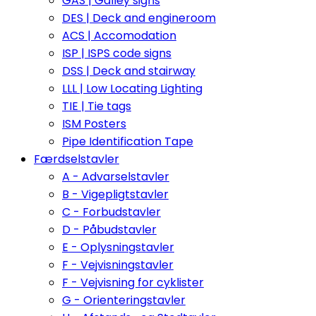
GAS | Galley signs
DES | Deck and engineroom
ACS | Accomodation
ISP | ISPS code signs
DSS | Deck and stairway
LLL | Low Locating Lighting
TIE | Tie tags
ISM Posters
Pipe Identification Tape
Færdselstavler
A - Advarselstavler
B - Vigepligtstavler
C - Forbudstavler
D - Påbudstavler
E - Oplysningstavler
F - Vejvisningstavler
F - Vejvisning for cyklister
G - Orienteringstavler