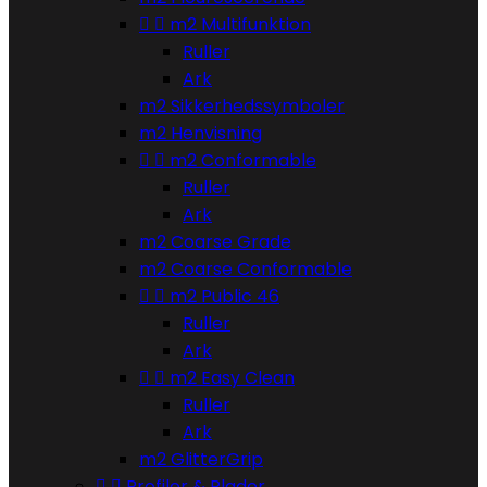


m2 Multifunktion
Ruller
Ark
m2 Sikkerhedssymboler
m2 Henvisning


m2 Conformable
Ruller
Ark
m2 Coarse Grade
m2 Coarse Conformable


m2 Public 46
Ruller
Ark


m2 Easy Clean
Ruller
Ark
m2 GlitterGrip


Profiler & Plader