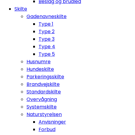
Beslag og brudled
Skilte
Gadenavneskilte
Type 1
Type 2
Type 3
Type 4
Type 5
Husnumre
Hundeskilte
Parkeringsskilte
Brandvejskilte
Standardskilte
Overvågning
Systemskilte
Naturstyrelsen
Anvisninger
Forbud