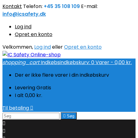
Kontakt
Telefon:
+45 35 108 109
E-mail:
info@icsafety.dk
Log ind
Opret en konto
Velkommen,
Log ind
eller
Opret en konto
shopping_cart
Indkøbsindkøbskurv:
0
Varer - 0,00 kr.
Der er ikke flere varer i din indkøbskurv
Levering
Gratis
I alt
0,00 kr.
Til betaling


Søg

