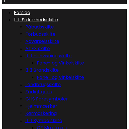

Forside


Sikkerhedsskilte
Påbudsskilte
Forbudsskilte
Advarselsskilte
ATEX skilte


Henvisningsskilte
Fane- og Vinkelskilte


Brandskilte
Fane- og Vinkelskilte
Landbrugsskilte
Farligt gods
GHS Faresymboler
Hjelmmærker
Rørmarkering


Symbolskilte
CE Mærkning