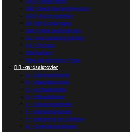
GAS | Galley signs
DES | Deck and engineroom
ACS | Accomodation
ISP | ISPS code signs
DSS | Deck and stairway
LLL | Low Locating Lighting
TIE | Tie tags
ISM Posters
Pipe Identification Tape


Færdselstavler
A - Advarselstavler
B - Vigepligtstavler
C - Forbudstavler
D - Påbudstavler
E - Oplysningstavler
F - Vejvisningstavler
F - Vejvisning for cyklister
G - Orienteringstavler