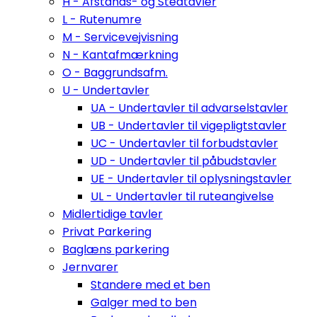
H - Afstands- og Stedtavler
L - Rutenumre
M - Servicevejvisning
N - Kantafmærkning
O - Baggrundsafm.
U - Undertavler
UA - Undertavler til advarselstavler
UB - Undertavler til vigepligtstavler
UC - Undertavler til forbudstavler
UD - Undertavler til påbudstavler
UE - Undertavler til oplysningstavler
UL - Undertavler til ruteangivelse
Midlertidige tavler
Privat Parkering
Baglæns parkering
Jernvarer
Standere med et ben
Galger med to ben