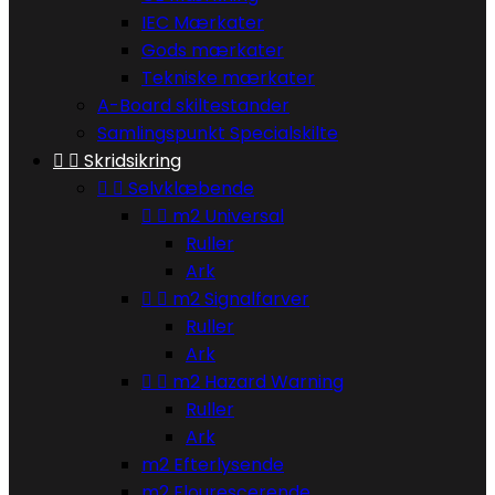
IEC Mærkater
Gods mærkater
Tekniske mærkater
A-Board skiltestander
Samlingspunkt Specialskilte


Skridsikring


Selvklæbende


m2 Universal
Ruller
Ark


m2 Signalfarver
Ruller
Ark


m2 Hazard Warning
Ruller
Ark
m2 Efterlysende
m2 Flourescerende