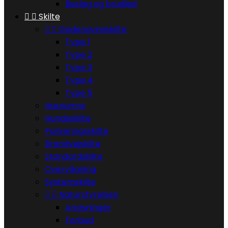
Beslag og brudled


Skilte


Gadenavneskilte
Type 1
Type 2
Type 3
Type 4
Type 5
Husnumre
Hundeskilte
Parkeringsskilte
Brandvejskilte
Standardskilte
Overvågning
Systemskilte


Naturstyrelsen
Anvisninger
Forbud