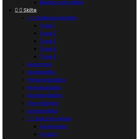
Beslag og brudled


Skilte


Gadenavneskilte
Type 1
Type 2
Type 3
Type 4
Type 5
Husnumre
Hundeskilte
Parkeringsskilte
Brandvejskilte
Standardskilte
Overvågning
Systemskilte


Naturstyrelsen
Anvisninger
Forbud