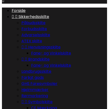

Forside


Sikkerhedsskilte
Påbudsskilte
Forbudsskilte
Advarselsskilte
ATEX skilte


Henvisningsskilte
Fane- og Vinkelskilte


Brandskilte
Fane- og Vinkelskilte
Landbrugsskilte
Farligt gods
GHS Faresymboler
Hjelmmærker
Rørmarkering


Symbolskilte
CE Mærkning