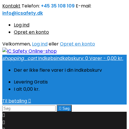
Kontakt
Telefon:
+45 35 108 109
E-mail:
info@icsafety.dk
Log ind
Opret en konto
Velkommen,
Log ind
eller
Opret en konto
shopping_cart
Indkøbsindkøbskurv:
0
Varer - 0,00 kr.
Der er ikke flere varer i din indkøbskurv
Levering
Gratis
I alt
0,00 kr.
Til betaling


Søg

