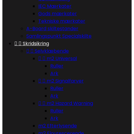
IEC Mærkater
Gods mærkater
Tekniske mærkater
A-Board skiltestander
Samlingspunkt Specialskilte


Skridsikring


Selvklæbende


m2 Universal
Ruller
Ark


m2 Signalfarver
Ruller
Ark


m2 Hazard Warning
Ruller
Ark
m2 Efterlysende
m2 Flourescerende