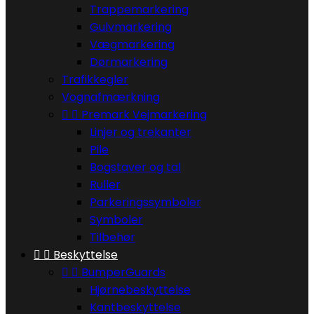
Trappemarkering
Gulvmarkering
Vægmarkering
Dørmarkering
Trafikkegler
Vognafmærkning


Premark Vejmarkering
Linjer og trekanter
Pile
Bogstaver og tal
Ruller
Parkeringssymboler
Symboler
Tilbehør


Beskyttelse


BumperGuards
Hjørnebeskyttelse
Kantbeskyttelse