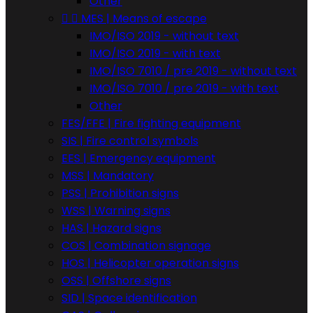
Other


MES | Means of escape
IMO/ISO 2019 - without text
IMO/ISO 2019 - with text
IMO/ISO 7010 / pre 2019 - without text
IMO/ISO 7010 / pre 2019 - with text
Other
FES/FFE | Fire fighting equipment
SIS | Fire control symbols
EES | Emergency equipment
MSS | Mandatory
PSS | Prohibition signs
WSS | Warning signs
HAS | Hazard signs
COS | Combination signage
HOS | Helicopter operation signs
OSS | Offshore signs
SID | Space identification