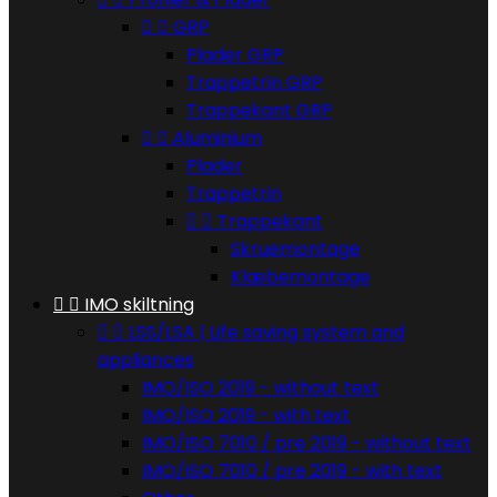


GRP
Plader GRP
Trappetrin GRP
Trappekant GRP


Aluminium
Plader
Trappetrin


Trappekant
Skruemontage
Klæbemontage


IMO skiltning


LSS/LSA | Life saving system and
appliances
IMO/ISO 2019 - without text
IMO/ISO 2019 - with text
IMO/ISO 7010 / pre 2019 - without text
IMO/ISO 7010 / pre 2019 - with text