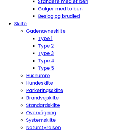
Standere med et ben
Galger med to ben
Beslag og brudled
Skilte
Gadenavneskilte
Type 1
Type 2
Type 3
Type 4
Type 5
Husnumre
Hundeskilte
Parkeringsskilte
Brandvejskilte
Standardskilte
Overvågning
Systemskilte
Naturstyrelsen