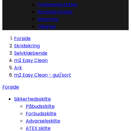
Fladebeskyttelse
Rørbeskyttelse
Magnetic
Tilbehør
Forside
Skridsikring
Selvklæbende
m2 Easy Clean
Ark
m2 Easy Clean - gul/sort
Forside
Sikkerhedsskilte
Påbudsskilte
Forbudsskilte
Advarselsskilte
ATEX skilte