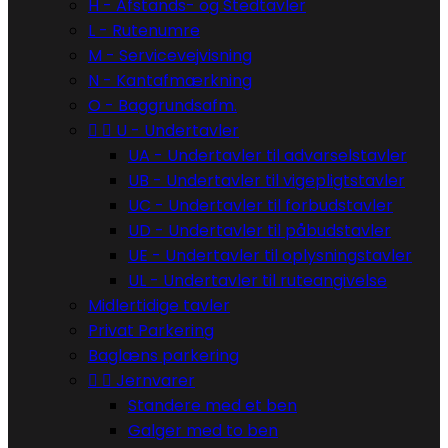
H - Afstands- og Stedtavler
L - Rutenumre
M - Servicevejvisning
N - Kantafmærkning
O - Baggrundsafm.


U - Undertavler
UA - Undertavler til advarselstavler
UB - Undertavler til vigepligtstavler
UC - Undertavler til forbudstavler
UD - Undertavler til påbudstavler
UE - Undertavler til oplysningstavler
UL - Undertavler til ruteangivelse
Midlertidige tavler
Privat Parkering
Baglæns parkering


Jernvarer
Standere med et ben
Galger med to ben