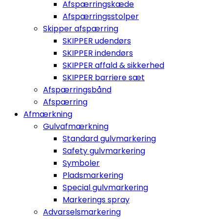
Afspærringskæde
Afspærringsstolper
Skipper afspærring
SKIPPER udendørs
SKIPPER indendørs
SKIPPER affald & sikkerhed
SKIPPER barriere sæt
Afspærringsbånd
Afspærring
Afmærkning
Gulvafmærkning
Standard gulvmarkering
Safety gulvmarkering
Symboler
Pladsmarkering
Special gulvmarkering
Markerings spray
Advarselsmarkering