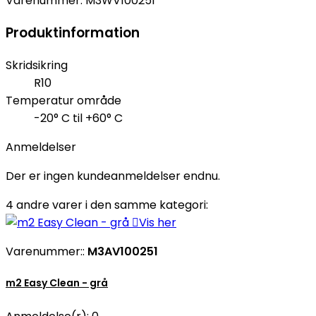
Varenummer:
M3WV100251
Produktinformation
Skridsikring
R10
Temperatur område
-20° C til +60° C
Anmeldelser
Der er ingen kundeanmeldelser endnu.
4 andre varer i den samme kategori:

Vis her
Varenummer::
M3AV100251
m2 Easy Clean - grå