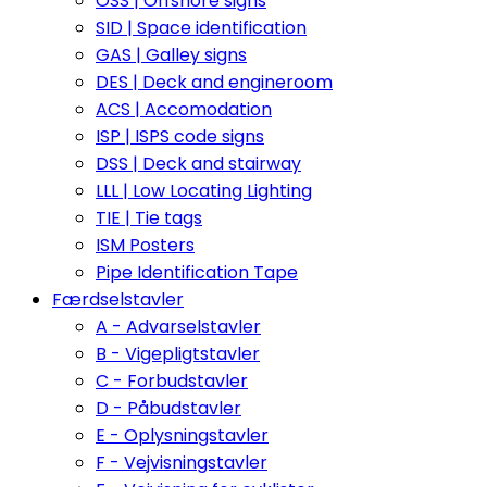
OSS | Offshore signs
SID | Space identification
GAS | Galley signs
DES | Deck and engineroom
ACS | Accomodation
ISP | ISPS code signs
DSS | Deck and stairway
LLL | Low Locating Lighting
TIE | Tie tags
ISM Posters
Pipe Identification Tape
Færdselstavler
A - Advarselstavler
B - Vigepligtstavler
C - Forbudstavler
D - Påbudstavler
E - Oplysningstavler
F - Vejvisningstavler