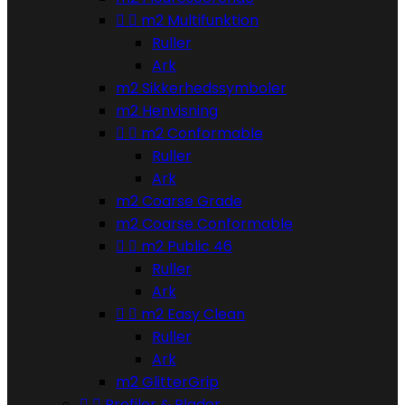


m2 Multifunktion
Ruller
Ark
m2 Sikkerhedssymboler
m2 Henvisning


m2 Conformable
Ruller
Ark
m2 Coarse Grade
m2 Coarse Conformable


m2 Public 46
Ruller
Ark


m2 Easy Clean
Ruller
Ark
m2 GlitterGrip


Profiler & Plader