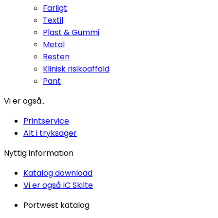
Farligt
Textil
Plast & Gummi
Metal
Resten
Klinisk risikoaffald
Pant
Vi er også...
Printservice
Alt i tryksager
Nyttig information
Katalog download
Vi er også IC Skilte
Portwest katalog