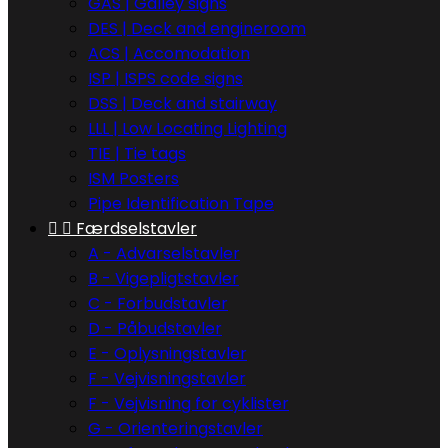
GAS | Galley signs
DES | Deck and engineroom
ACS | Accomodation
ISP | ISPS code signs
DSS | Deck and stairway
LLL | Low Locating Lighting
TIE | Tie tags
ISM Posters
Pipe Identification Tape


Færdselstavler
A - Advarselstavler
B - Vigepligtstavler
C - Forbudstavler
D - Påbudstavler
E - Oplysningstavler
F - Vejvisningstavler
F - Vejvisning for cyklister
G - Orienteringstavler