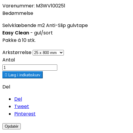
Varenummer:
M3WV100251
Bedømmelse
Selvklæbende m2 Anti-Slip gulvtape
Easy Clean
- gul/sort
Pakke á 10 stk.
Arkstørrelse
Antal

Læg i indkøbskurv
Del
Del
Tweet
Pinterest